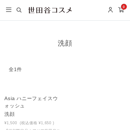
0
洗顔
全1件
NEW
Asia ハニーフェイスウ
ォッシュ
洗顔
¥1,500
(税込価格
¥1,650
)