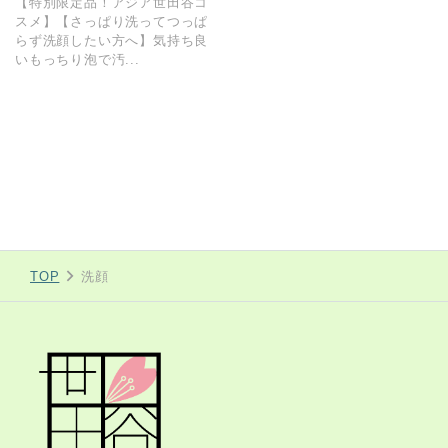
【特別限定品！アジア世田谷コ
スメ】【さっぱり洗ってつっぱ
らず洗顔したい方へ】気持ち良
いもっちり泡で汚...
TOP
洗顔