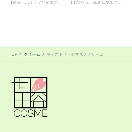
【乾燥・ハリ・ツヤが気になる方へ】メイクや汚れをスルッと落とし、洗いあがりつっぱらない潤い肌に ＊乾燥ケア特化成分を含む25種の保湿成分配合（新成分２種追加）＊独自開発のクッションジェルで肌摩擦軽減（より心地よく使えるジェルに改良）＊新パッケージになり容器はコンパクトな見た目になりましたが容量は変わらず大容量400g ＊洗浄成分は国産の重曹を使用＊Ｗ洗顔不要＊マツエク、濡れた手顔ＯＫ＊無着色、無香料＊７つの無添加 鉱物油/パラベン/エタノール/紫外線吸収剤/シリコーン/合成香料/着色料大容量４００ｇ
【毛穴汚れ・黒ずみが気になる方へ】メイクや汚れをスルッと落とし、洗いあがりつっぱらずさっぱり透明感のある肌に ＊毛穴ケア特化成分を含む25種の保湿成分配合（新成分２種追加）＊独自開発のクッションジェルで肌摩擦軽減（より心地よく使えるジェルに改良）＊新パッケージになり容器はコンパクトな見た目になりましたが容量は変わらず大容量400g ＊洗浄成分は国産の重曹を使用＊Ｗ洗顔不要＊マツエク、濡れた手顔ＯＫ＊無着色、無香料＊７つの無添加 鉱物油/パラベン/エタノール/紫外線吸収剤/シリコーン/合成香料/着色料大容量４００ｇ
TOP
クリーム
モイストリッチマスククリーム