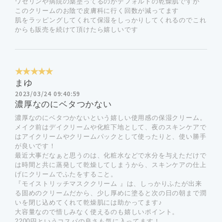
ワセリンや病院の薬塗ってるのがデフォルトの乾燥肌ですが
このクリームのお陰で皮膚科に行く回数が減ってます
肌をラッピングしてくれて保湿をしっかりしてくれるのでこれ
からも販売を続けて頂けたら嬉しいです
★★★★★
まゆ
2023/03/24 09:40:59
濃厚なのにベタつかない
濃厚なのにベタつかないという嬉しい使用感の保湿クリーム。
メイク前はデイクリームや化粧下地として、夜のスキンケアで
はアイクリームやクリームパックとして使ったりと、使い勝手
が良いです！
最近大事だなぁと思うのは、化粧水などで水分を与えただけで
は時間と共に蒸発して乾燥してしまうから、スキンケアの仕上
げにクリームでふたをすること。
『モイストリッチマスククリーム 』は、しっかりふたが出来
る固めのクリームだから、少し厚めに塗ると次の日の朝まで潤
いを閉じ込めてくれて乾燥肌には助かってます♪
大容量なので惜しみなく使えるのも嬉しいポイント。
2200円というコスパの良さも気に入ってます！