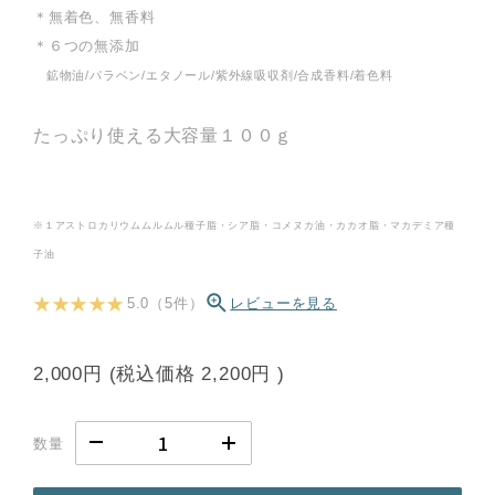
＊無着色、無香料
＊６つの無添加
鉱物油/パラベン/エタノール/紫外線吸収剤/合成香料/着色料
たっぷり使える大容量１００ｇ
※１アストロカリウムムルムル種子脂・シア脂・コメヌカ油・カカオ脂・マカデミア種
子油
★ ★ ★ ★ ★
5.0（5件）
レビューを見る
2,000円
(税込価格
2,200円
)
数量