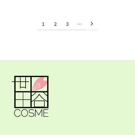
1
2
3
…