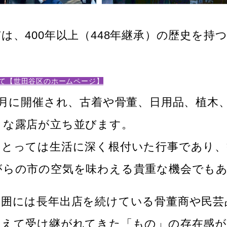
は、400年以上（448年継承）の歴史を持
て【世田谷区のホームページ】
1月に開催され、古着や骨董、日用品、植木
まな露店が立ち並びます。
にとっては生活に深く根付いた行事であり、
がらの市の空気を味わえる貴重な機会でも
周囲には長年出店を続けている骨董商や民芸
超えて受け継がれてきた「もの」の存在感