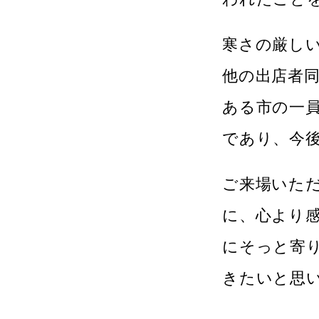
寒さの厳し
他の出店者
ある市の一
であり、今
ご来場いた
に、心より
にそっと寄
きたいと思