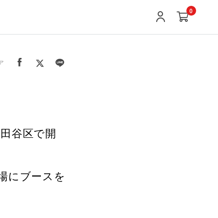
0
ア
世田谷区で開
場にブースを