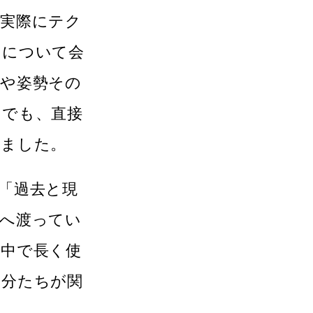
。実際にテク
ンについて会
いや姿勢その
中でも、直接
しました。
「過去と現
主へ渡ってい
の中で長く使
自分たちが関