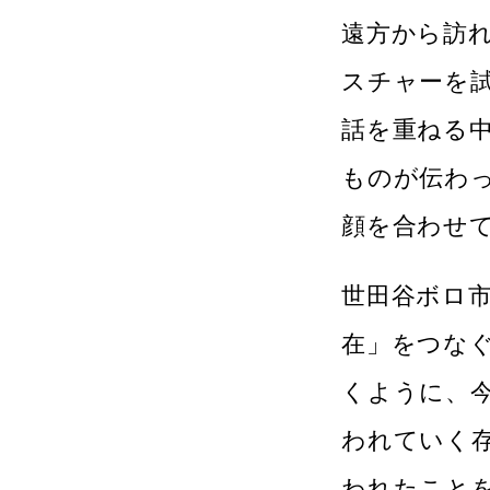
遠方から訪
スチャーを
話を重ねる
ものが伝わ
顔を合わせ
世田谷ボロ
在」をつな
くように、
われていく
われたこと