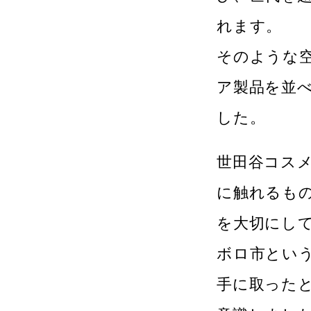
れます。
そのような
ア製品を並
した。
世田谷コス
に触れるも
を大切にし
ボロ市とい
手に取った