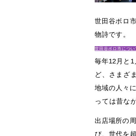
世田谷ボロ市
物詩です。
世田谷ボロ市につい
毎年12月と
ど、さまざ
地域の人々
っては昔な
出店場所の
び、世代を