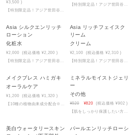
¥3,500
)
【特別限定品！アジア世田谷コスメ】【さっぱり洗ってつっぱらず洗顔したい方へ】気持ち良いもっちり泡で汚れ、黒ずみスッキリ！つっぱらずしっとりした肌に＊国内で発売中のハニーフェイスウォッシュから成分の配合量、泡立ちなど改良＊マヌカハニー、４種の美容オイル配合＊肌にやさしい植物由来の洗浄成分使用（ソープナッツ）＊もっちり泡で肌摩擦軽減＊泡切れが早く肌負担が少ない＊スタイリッシュなパッケージ ＊心地よい柑橘系の香り（天然精油使用）＊７つの無添加鉱物油/パラベン/エタノール/紫外線吸収剤/シリコーン/合成香料/着色料たっぷり使える大容量120ｇ（約3か月分）2025年にNMPA取得済
【特別限定品！アジア世田谷コスメ】【乾燥ケアタイプと毛穴ケアタイプのお得な２本セット】 ＊洗浄成分はソープナッツを使用＊メイクや汚れをスルッと落とし、洗いあがりつっぱらず潤い肌に ＊独自開発のクッションジェルで肌摩擦軽減＊密着感のあるジェルなのに洗い流しやすい ＊それぞれ乾燥ケア、毛穴ケア特化成分を含む22種の保湿成分配合＊Ｗ洗顔不要＊マツエク、濡れた手顔ＯＫ＊無着色、無香料＊７つの無添加 鉱物油/パラベン/エタノール/紫外線吸収剤/シリコーン/合成香料/着色料大容量各300ｇ（約2ヶ月分）2025年にNMPA取得済
NEW
NEW
Asia シルクエンリッチ
Asia リッチフェイスク
ローション
リーム
化粧水
クリーム
¥2,000
(税込価格
¥2,200
)
¥2,100
(税込価格
¥2,310
)
【特別限定品！アジア世田谷コスメ】【毎日簡単にしっかり保水・保湿したい方へ】 上質なとろみで肌に溶け込むオールインワン化粧液 キメの整った潤い肌に＊化粧水、乳液、美容液を1つに＊シルクエキスをはじめ厳選した保湿成分多数配合 ＊独自製法の超高圧乳化技術でエモリエント成分をナノ化＊約半プッシュで顔全体使えるのびの良いテクスチャー ＊超純水使用（伊勢の天然水）＊全身にも使える＊無着色、無香料＊５つの無添加 鉱物油/エタノール/紫外線吸収剤/合成香料/着色料容量180ml（約2ヶ月分）2025年にNMPA取得済
【特別限定品！アジア世田谷コスメ】【絶対に乾燥させたくない方へ】濃厚なのにベタつかない潤いをラッピングするマルチクリーム＊伸びの良いこっくりしたテクスチャーで潤い閉じ込める＊アイクリームや化粧下地としてもオススメ ＊５種の天然由来オイルバター配合※１＊無着色、無香料＊６つの無添加鉱物油/パラベン/エタノール/紫外線吸収剤/合成香料/着色料たっぷり使える80ｇ※１アストロカリウムムルムル種子脂・シア脂・コメヌカ油・カカオ脂・マカデミア種子油2025年にNMPA取得済
メイクブレス ハミガキ
ミネラルモイストジェリ
ー
オーラルケア
その他
¥1,200
(税込価格
¥1,320
)
¥920
¥820
(税込価格
¥902
)
【10種の植物由来成分配合※1】気になる口臭対策に！使用後の味覚も損なわず爽やかな使い心地♪＊オーガニック認証成分を含む5種類※2の植物由来成分でしっかり潤す＊洗浄成分は植物由来成分（ソープナッツ）を使用※3＊過度な泡立ちがないので長くブラッシング出来ます＊スッキリ清涼感のあるレモンハーブの香り（合成香料・甘味料不使用）＊7つの無添加合成界面活性剤（ラウリル硫酸Na)/防腐剤/鉱物油/サッカリン（甘味料）/合成香料/合成着色料/CMC（増粘剤）＊「口臭ケアにこだわる方が選ぶ自然派ハミガキNo.1」獲得！ 内容量100g※1レモン果皮油・セイヨウハッカ油・ラベンダー花水・イランイラン花油（香味剤）、タチジャコウソウ花/葉エキス・オトギリソウ花/葉/茎エキス・セイヨウノコギリソウエキス・セージ葉エキス・アンゼリカ根エキス（保湿剤）、サピンヅストリホリアツス果実エキス（清掃剤）※2セージ葉エキス、タチジャコウソウ花/葉エキス、セイヨウノコギリソウエキス、アンゼリカ根エキス、ラベンダー花水（全て保湿剤）※3サピンヅストリホリアツス果実エキス（清掃剤）
【肌をしっかり保護したい方へ】水分蒸発を防ぎ、外部の刺激から肌を守る全身に使える純１００％白色ワセリン＊化粧品用に高純度に精製＊赤ちゃんにも使える＊使い方いろいろスキンケア/ボディケア/ハンドケア/リップケア/ヘアケア/化粧下地など＊衛生的なチューブタイプ＊無着色、無香料＊５つの無添加パラベン/エタノール/酸化防止剤/合成香料/着色料持ち運びしやすい４０ｇ
美白ウォータリースキン
パールエンリッチローシ