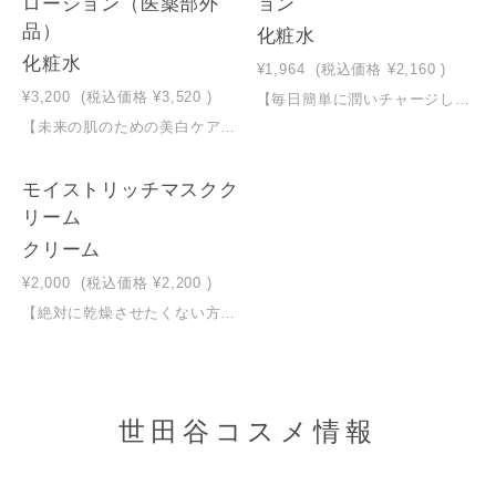
ローション（医薬部外
ョン
品）
化粧水
化粧水
¥1,964
(税込価格
¥2,160
)
¥3,200
(税込価格
¥3,520
)
【毎日簡単に潤いチャージしたい方へ】 上質なとろみで肌に溶け込むオールインワン化粧液 キメの整った潤い肌に＊化粧水、乳液、美容液を1つに＊独自製法の超高圧乳化技術でエモリエント成分をナノ化＊超純水使用（伊勢の天然水）＊全身にも使える＊無着色、無香料＊５つの無添加 鉱物油/エタノール/紫外線吸収剤/合成香料/着色料たっぷり使える大容量300ｍｌ
【未来の肌のための美白ケア＊1と保湿をしたい方へ】潤いがあっという間に角層まで浸透しキメの整ったなめらかで透明感のある肌に＊美白ケア＊1と肌荒れケアが同時にできる（トラネキサム酸／グリチルリチン酸ジカリウムの２つの有効成分配合）＊化粧水、乳液、美容液をこれ１本に凝縮＊独自のナノ化技術＊超純水使用（伊勢の天然水）＊浸透型ヒアルロン酸：ヒアロオリゴ®配合＊2＊無着色、無香料＊５つの無添加 鉱物油/エタノール/紫外線吸収剤/合成香料/着色料たっぷり使える大容量230ｍｌ＊１美白：メラニンの生成を抑えシミ・そばかすを防ぐ＊2加水分解ヒアルロン酸
モイストリッチマスクク
リーム
クリーム
¥2,000
(税込価格
¥2,200
)
【絶対に乾燥させたくない方へ】 濃厚なのにベタつかない スキンケアの仕上げに潤いをラッピング＊伸びの良い固めのテクスチャーで潤い閉じ込める＊５種の天然オイルバター配合※１＊無着色、無香料＊６つの無添加 鉱物油/パラベン/エタノール/紫外線吸収剤/合成香料/着色料たっぷり使える大容量１００ｇ※１アストロカリウムムルムル種子脂・シア脂・コメヌカ油・カカオ脂・マカデミア種子油
世田谷コスメ情報