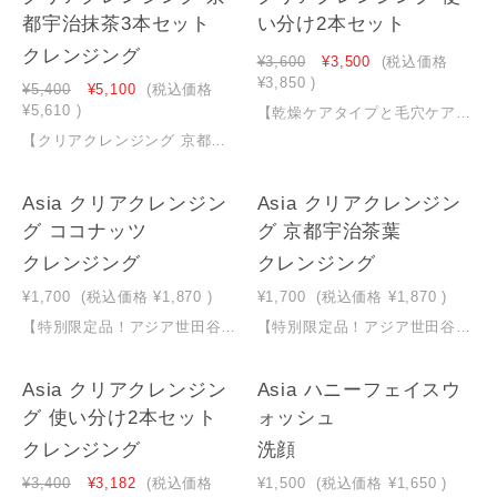
都宇治抹茶3本セット
い分け2本セット
クレンジング
¥3,600
¥3,500
(税込価格
¥3,850
)
¥5,400
¥5,100
(税込価格
¥5,610
)
【乾燥ケアタイプと毛穴ケアタイプのお得な２本セット】季節や肌悩みで選べるクレンジングジェル２種 ＊メイクや汚れを擦らず落とし、洗いあがりつっぱらず潤い肌に ＊独自開発のクッションジェルで肌摩擦軽減＊密着感のあるジェルなのに洗い流しやすい＊洗浄成分には植物由来成分を配合 ＊それぞれ乾燥ケア、毛穴ケア特化成分を含む25種の保湿成分配合＊Ｗ洗顔不要＊マツエク／濡れた手・顔ＯＫ＊無着色、無香料＊７つの無添加 鉱物油/パラベン/エタノール/紫外線吸収剤/シリコーン/合成香料/着色料大容量各400ｇ
【クリアクレンジング 京都宇治抹茶3本セット】●ストックにも、身近な方とのシェア購入にオススメです●単品３本で買うよりお得♪【クリアクレンジング 京都宇治抹茶】メイクや汚れをスルッと落とし、洗いあがりつっぱらずさっぱり透明感のある肌に＊独自開発のクッションジェルで肌摩擦軽減＊洗浄成分は国産の重曹を使用＊毛穴ケア特化成分を含む25種の保湿成分配合＊Ｗ洗顔不要＊マツエク／濡れた手・顔ＯＫ＊無着色、無香料＊７つの無添加 鉱物油/パラベン/エタノール/紫外線吸収剤/シリコーン/合成香料/着色料大容量４００ｇ
NEW
NEW
Asia クリアクレンジン
Asia クリアクレンジン
グ ココナッツ
グ 京都宇治茶葉
クレンジング
クレンジング
¥1,700
(税込価格
¥1,870
)
¥1,700
(税込価格
¥1,870
)
【特別限定品！アジア世田谷コスメ】【乾燥・ハリ・ツヤが気になる方へ】メイクや汚れをスルッと落とし、洗いあがりつっぱらず潤い肌に＊洗浄成分はソープナッツを使用＊独自開発のクッションジェルで肌摩擦軽減＊密着感のあるジェルなのに洗い流しやすい ＊乾燥ケア特化成分を含む22種の保湿成分配合＊Ｗ洗顔不要＊マツエク、濡れた手顔ＯＫ＊無着色、無香料＊７つの無添加 鉱物油/パラベン/エタノール/紫外線吸収剤/シリコーン/合成香料/着色料大容量300ｇ（約2ヶ月分）2025年にNMPA取得済
【特別限定品！アジア世田谷コスメ】【毛穴・くすみが気になる方へ】メイクや汚れをスルッと落とし、洗いあがりつっぱらず透明感のある肌に＊洗浄成分はソープナッツを使用＊独自開発のクッションジェルで肌摩擦軽減＊密着感のあるジェルなのに洗い流しやすい ＊毛穴ケア特化成分を含む22種の保湿成分配合＊Ｗ洗顔不要＊マツエク、濡れた手顔ＯＫ＊無着色、無香料＊７つの無添加 鉱物油/パラベン/エタノール/紫外線吸収剤/シリコーン/合成香料/着色料大容量300ｇ（約2ヶ月分）2025年にNMPA取得済
NEW
NEW
Asia クリアクレンジン
Asia ハニーフェイスウ
グ 使い分け2本セット
ォッシュ
クレンジング
洗顔
¥3,400
¥3,182
(税込価格
¥1,500
(税込価格
¥1,650
)